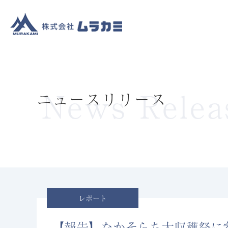
官公庁向け事業
民間向け
News Relea
ニュースリリース
レポート
【報告】なかそらち大収穫祭に