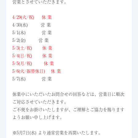
営業とさせていただきます。
4/29(火/祝) 休
業
4/30(水)
営 業
5/1(木)
営 業
5/2(金) 営 業
5/3(土/祝) 休
業
5/4(日/祝) 休
業
5/5(月/祝) 休
業
5/6(火/振替休日) 休
業
5/7(水)
営 業
休業中にいただいたお問合せの回答などは、営業日に順次
ご対応させていただきます。
ご不便をお掛けいたしますが、ご理解とご協力を賜ります
ようお願い申し上げます。
※5月7日(水) より通常営業を再開いたします。